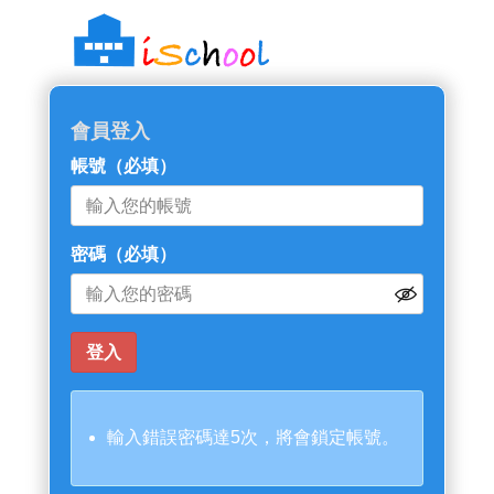
::: 跳過主導覽區塊
會員登入
帳號
（必填）
密碼
（必填）
輸入錯誤密碼達5次，將會鎖定帳號。