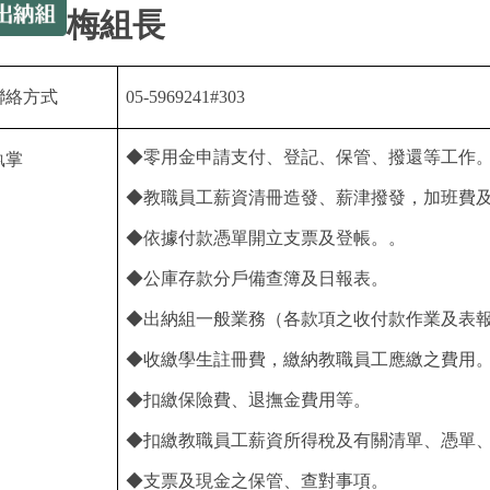
梅組長
聯絡方式
05-5969241#303
◆零用金申請支付、登記、保管、撥還等工作
執掌
◆教職員工薪資清冊造發、薪津撥發，加班費
◆依據付款憑單開立支票及登帳。。
◆公庫存款分戶備查簿及日報表。
◆出納組一般業務（各款項之收付款作業及表
◆收繳學生註冊費，繳納教職員工應繳之費用
◆扣繳保險費、退撫金費用等。
◆扣繳教職員工薪資所得稅及有關清單、憑單
◆支票及現金之保管、查對事項。