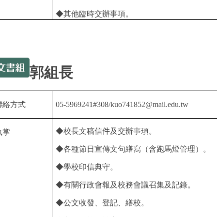
◆其他臨時交辦事項。
郭組長
聯絡方式
05-5969241#308/kuo741852@mail.edu.tw
◆校長文稿信件及交辦事頊。
執掌
◆各種節日宣傳文句繕寫（含跑馬燈管理）。
◆學校印信典守。
◆有關行政會報及校務會議召集及記錄。
◆公文收發、登記、繕校。