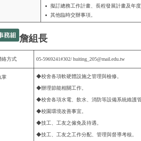
擬訂總務工作計畫、長程發展計畫及年度
其他臨時交辦事項。
詹組長
聯絡方式
05-5969241#302/
huiting_205@mail.edu.tw
◆校舍各項軟硬體設施之管理與檢修。
執掌
◆辦理節能相關工作。
◆校舍各項水電、飲水、消防等設備系統維護
◆校園環境改善事宜。
◆技工、工友之僱免及待遇。
◆技工、工友之工作分配、管理與督導考核。