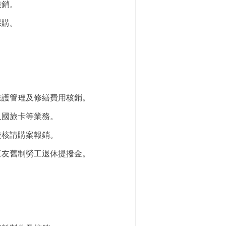
核銷。
採購。
。
維護管理及修繕費用核銷。
及國旅卡等業務。
後核請購案報銷。
工友舊制勞工退休提撥金。