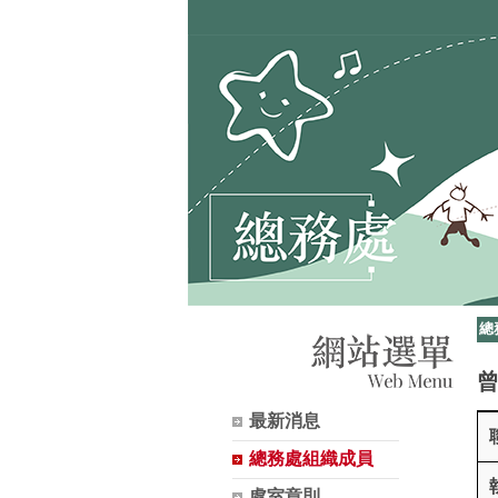
總
最新消息
曾
主
總務處組織成員
任
處室章則