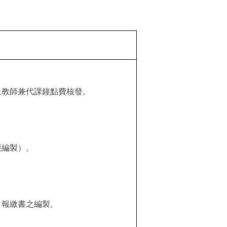
。
及教師兼代課鐘點費核發。
報編製）。
。
、報繳書之編製。