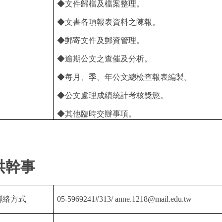
◆文件歸檔及檔案整理。
◆文書各項報表資料之陳報。
◆郵寄文件及郵資管理。
◆逾期公文之查催及分析。
◆每月、季、年公文總檢查報表編製。
◆公文處理成績統計考核獎懲。
◆其他臨時交辦事項。
洪幹事
聯絡方式
05-5969241#313/ anne.1218@mail.edu.tw