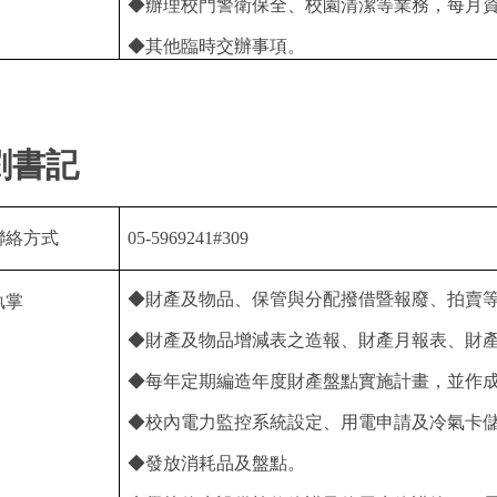
◆辦理校門警衛保全、校園清潔等業務，每月
◆其他臨時交辦事項。
劉書記
聯絡方式
05-5969241#309
◆財產及物品、保管與分配撥借暨報廢、拍賣
執掌
◆財產及物品增減表之造報、財產月報表、財
◆每年定期編造年度財產盤點實施計畫，並作
◆校內電力監控系統設定、用電申請及冷氣卡
◆發放消耗品及盤點。