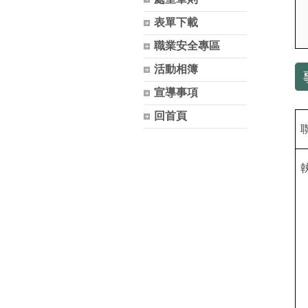
聯
絡
表單下載
方
職業安全專區
式
活動相簿
與
執
宣導事項
掌
回首頁
表