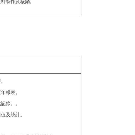
資料製作及核銷。
等。
產年報表。
成記錄。。
儲值及統計。