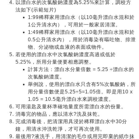
以漂白水的次氯酸鈉濃度為5.25%來計算，調校方
法如下(示範短片)
1:99稀釋家用漂白水（以10毫升漂白水混和於
1公升清水內），可用於一般家居清潔。
1:49稀釋家用漂白水（以10毫升漂白水混和於
0.5公升清水內），用於消毒染有嘔吐物、排泄
物、分泌物或血液的表面或物件。
若使用的漂白水中次氯酸鈉濃度高過或低於
5.25%，所用分量便要相應調整。
計算方法：漂白水分量倍數 = 5.25 ÷漂白水的
次氯酸鈉濃度。
舉例說，使用的漂白水只含有5%次氯酸鈉，所
用分量倍數便是5.25÷5=1.05倍。即是用10 x
1.05 = 10.5毫升漂白水來調校濃度。
可用湯匙及量杯準確地量度所需漂白水的份量。
消毒完的物品，應以清水?洗及抹乾。
完成消毒後，把清潔用具浸於稀釋漂白水中30分
鐘，用清水沖洗乾淨，才可再次使用。
最後用?液洗手，用清潔的毛巾或用完即棄的紙巾抹