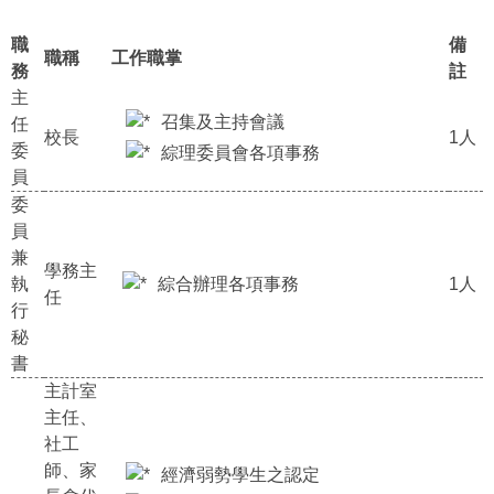
職
備
職稱
工作職掌
務
註
主
召集及主持會議
任
校長
1人
委
綜理委員會各項事務
員
委
員
兼
學務主
執
綜合辦理各項事務
1人
任
行
秘
書
主計室
主任、
社工
師、家
經濟弱勢學生之認定