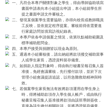
一、凡符合本專戶關懷對象之學生，得由導師協助填寫
書面申請表向本小組提出申請，本小組就學生所
提之書面申請文件審核之。
二、發現某個案學生需要協助，亦得向校長或教師職員
工反映，並依規定程序提案。審核前得依需要進
行家庭訪問並填寫訪視紀錄表。
三、本專戶依各申請個案之情況，依第玖點補助範圍及
標準補助慰問金。
四、本專戶接受與捐贈皆以現金為原則。
五、通過本小組審核後，請出納組將款項撥交補助當事
人或學生家長，憑證資料留存備查。
六、如捐款人指定對象時，得由執行秘書呈報召集人簽
准後，免經會議審核，先行撥付款項，並於下次
管理小組會議提請追認，以符急難救助精神與時
效。
七、若個案學生家長無法有效將款項運用在學生身上
時，得將補助款項存入學生個人帳戶，或由執行
秘書呈報召集人簽准後將款項由該班導師簽收，
直接為該生繳付相關款項，並將憑證留存備查。