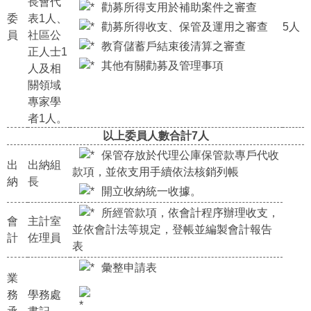
長會代
勸募所得支用於補助案件之審查
委
表1人、
勸募所得收支、保管及運用之審查
5人
員
社區公
教育儲蓄戶結束後清算之審查
正人士1
其他有關勸募及管理事項
人及相
關領域
專家學
者1人。
以上委員人數合計7人
保管存放於代理公庫保管款專戶代收
出
出納組
款項，並依支用手續依法核銷列帳
納
長
開立收納統一收據。
所經管款項，依會計程序辦理收支，
會
主計室
並依會計法等規定，登帳並編製會計報告
計
佐理員
表
彙整申請表
業
務
學務處