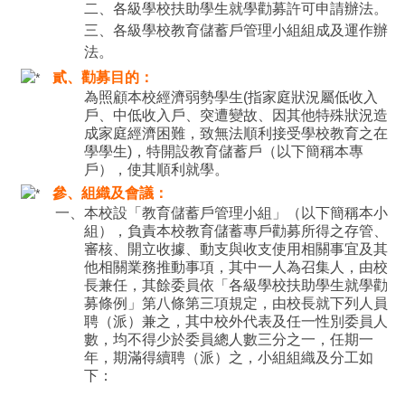
二、各級學校扶助學生就學勸募許可申請辦法。
三、各級學校教育儲蓄戶管理小組組成及運作辦
法。
貳、勸募目的：
為照顧本校經濟弱勢學生(指家庭狀況屬低收入
戶、中低收入戶、突遭變故、因其他特殊狀況造
成家庭經濟困難，致無法順利接受學校教育之在
學學生)，特開設教育儲蓄戶（以下簡稱本專
戶），使其順利就學。
參、組織及會議：
一、本校設「教育儲蓄戶管理小組」（以下簡稱本小
組），負責本校教育儲蓄專戶勸募所得之存管、
審核、開立收據、動支與收支使用相關事宜及其
他相關業務推動事項，其中一人為召集人，由校
長兼任，其餘委員依「各級學校扶助學生就學勸
募條例」第八條第三項規定，由校長就下列人員
聘（派）兼之，其中校外代表及任一性別委員人
數，均不得少於委員總人數三分之一，任期一
年，期滿得續聘（派）之，小組組織及分工如
下：